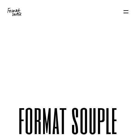
f
o
r
m
a
t
s
o
u
p
l
e